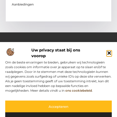
Aanbiedingen
Uw privacy staat bij ons
Over Passievoorinternet
voorop
Jouw bron voor frisse ideeën en handige tips
Laat je inspireren door een gevarieerde selectie aan blogs en
Om de beste ervaringen te bieden, gebruiken wij technologieën
artikelen vol praktische adviezen, slimme inzichten en
zoals cookies om informatie over je apparaat op te slaan en/of te
motiverende verhalen die je dagelijks leven nét dat beetje
raadplegen. Door in te stemmen met deze technologieën kunnen
makkelijker en leuker maken.
wij gegevens zoals surfgedrag of unieke ID's op deze site verwerken.
Als je geen toestemming geeft of uw toestemming intrekt, kan dit
een nadelige invloed hebben op bepaalde functies en
Main Links
mogelijkheden. Meer details vindt u in
ons cookiebeleid
.
Goedkope linkbuilding: slimme strategie zonder kwaliteitsverlies
Geld verdienen met je website: zo pak je het slim aan
Bericht categorie
Accepteren