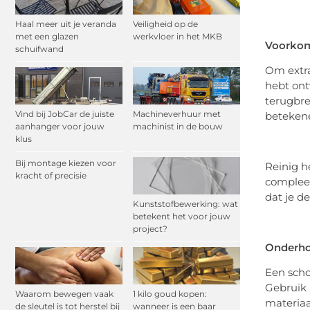
Haal meer uit je veranda
Veiligheid op de
met een glazen
werkvloer in het MKB
Voorkom 
schuifwand
Om extra
hebt ont
terugbre
Vind bij JobCar de juiste
Machineverhuur met
betekene
aanhanger voor jouw
machinist in de bouw
klus
Bij montage kiezen voor
Reinig he
kracht of precisie
compleet
dat je d
Kunststofbewerking: wat
betekent het voor jouw
project?
Onderhou
Een sch
Gebruik 
Waarom bewegen vaak
1 kilo goud kopen:
materiaa
de sleutel is tot herstel bij
wanneer is een baar