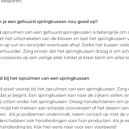
 besparen.
m je een gehuurd springkussen nou goed op?
 opruimen van een gehuurd springkussen is belangrijk om s
t het uitschakelen van de blower en laat het springkussen vol
r op vuil en verwijder eventueel afval. Zodra het kussen volle
erhuurder. Zorg ervoor dat het springkussen droog is om 
ccessoires op een veilige plek totdat je klaar bent om alles t
id bij het opruimen van een springkussen
id staat voorop bij het opruimen van een springkussen. Zorg 
rdat je begint. Een springkussen kan naar de zijkant vallen, e
 zitten onder het springkussen. Draag handschoenen om j
Vermijd het trekken aan scherpe voorwerpen of het slepen v
n. Als je problemen ondervindt, neem contact op met de ve
ers hebben ook handleidingen voor hun producten. Als je 
handleiding bij. Kijk hier eens naar voor een voorbeeld!