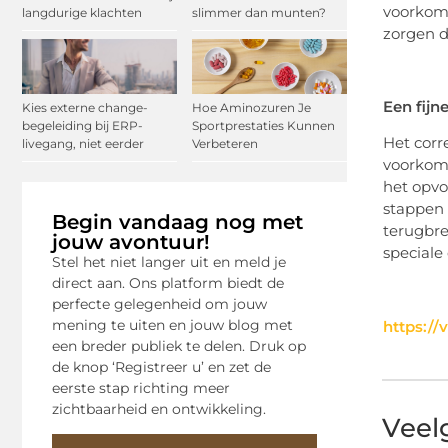
voorkome
langdurige klachten
slimmer dan munten?
zorgen d
Een fijn
Kies externe change-
Hoe Aminozuren Je
begeleiding bij ERP-
Sportprestaties Kunnen
Het corr
livegang, niet eerder
Verbeteren
voorkome
het opvo
stappen 
Begin vandaag nog met
terugbre
jouw avontuur!
speciale
Stel het niet langer uit en meld je
direct aan. Ons platform biedt de
perfecte gelegenheid om jouw
mening te uiten en jouw blog met
https:/
een breder publiek te delen. Druk op
de knop ‘Registreer u’ en zet de
eerste stap richting meer
zichtbaarheid en ontwikkeling.
Veel