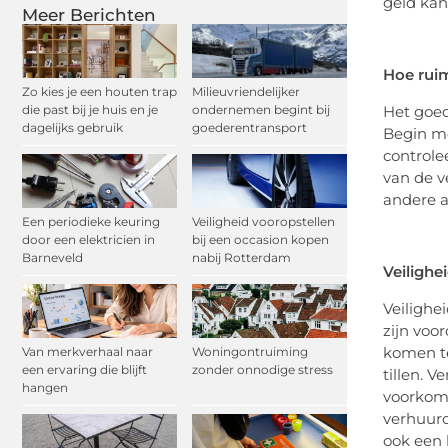
geld kan
Meer Berichten
Hoe rui
Zo kies je een houten trap
Milieuvriendelijker
Het goed
die past bij je huis en je
ondernemen begint bij
dagelijks gebruik
goederentransport
Begin me
controlee
van de v
andere a
Een periodieke keuring
Veiligheid vooropstellen
door een elektricien in
bij een occasion kopen
Barneveld
nabij Rotterdam
Veilighe
Veilighe
zijn voo
komen te
Van merkverhaal naar
Woningontruiming
een ervaring die blijft
zonder onnodige stress
tillen. 
hangen
voorkome
verhuurd
ook een 