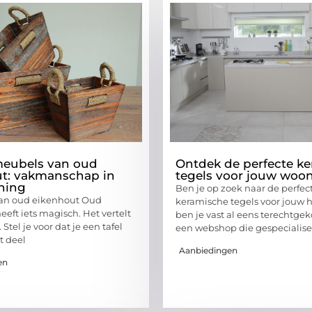
meubels van oud
Ontdek de perfecte k
t: vakmanschap in
tegels voor jouw woo
ning
Ben je op zoek naar de perfec
an oud eikenhout Oud
keramische tegels voor jouw 
eft iets magisch. Het vertelt
ben je vast al eens terechtge
 Stel je voor dat je een tafel
een webshop die gespecialise
t deel
Aanbiedingen
en