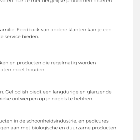
e weten hoe ze met dergelijke problemen moeten
amilie. Feedback van andere klanten kan je een
e service bieden.
eken en producten die regelmatig worden
e gaten moet houden.
en. Gel polish biedt een langdurige en glanzende
 unieke ontwerpen op je nagels te hebben.
ducten in de schoonheidsindustrie, en pedicures
ingen aan met biologische en duurzame producten