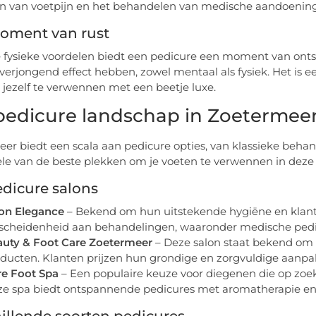
en van voetpijn en het behandelen van medische aandoenin
oment van rust
 fysieke voordelen biedt een pedicure een moment van onts
verjongend effect hebben, zowel mentaal als fysiek. Het is 
n jezelf te verwennen met een beetje luxe.
pedicure landschap in Zoetermee
er biedt een scala aan pedicure opties, van klassieke behande
le van de beste plekken om je voeten te verwennen in deze 
dicure salons
on Elegance
– Bekend om hun uitstekende hygiëne en klant
scheidenheid aan behandelingen, waaronder medische pedic
uty & Foot Care Zoetermeer
– Deze salon staat bekend om
ducten. Klanten prijzen hun grondige en zorgvuldige aanpa
e Foot Spa
– Een populaire keuze voor diegenen die op zoek
e spa biedt ontspannende pedicures met aromatherapie en