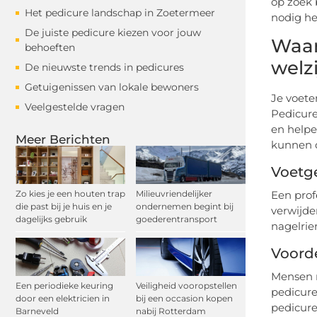
op zoek 
Het pedicure landschap in Zoetermeer
nodig he
De juiste pedicure kiezen voor jouw
Waar
behoeften
welz
De nieuwste trends in pedicures
Getuigenissen van lokale bewoners
Je voete
Veelgestelde vragen
Pedicure
en helpe
Meer Berichten
kunnen o
Voetg
Zo kies je een houten trap
Milieuvriendelijker
Een prof
die past bij je huis en je
ondernemen begint bij
verwijde
dagelijks gebruik
goederentransport
nagelrie
Voorde
Mensen m
Een periodieke keuring
Veiligheid vooropstellen
pedicure
door een elektricien in
bij een occasion kopen
pedicure
Barneveld
nabij Rotterdam