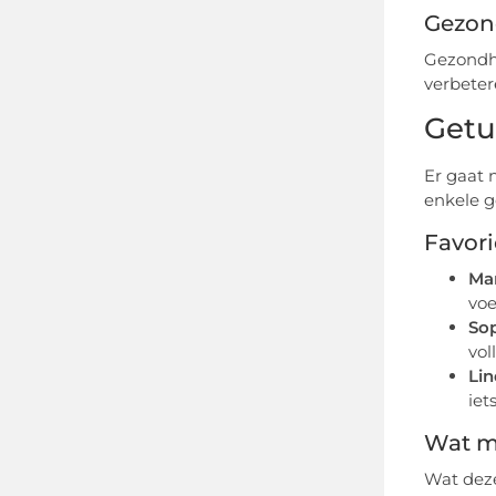
Gezon
Gezondhe
verbeter
Getu
Er gaat 
enkele g
Favori
Mar
voe
Sop
vol
Lin
iet
Wat m
Wat deze