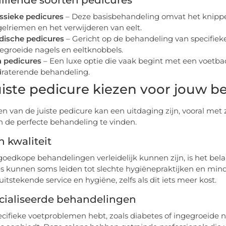
illende soorten pedicures
ssieke pedicures
– Deze basisbehandeling omvat het knippen
elriemen en het verwijderen van eelt.
dische pedicures
– Gericht op de behandeling van specifiek
egroeide nagels en eeltknobbels.
 pedicures
– Een luxe optie die vaak begint met een voetba
raterende behandeling.
uiste pedicure kiezen voor jouw b
en van de juiste pedicure kan een uitdaging zijn, vooral met z
n de perfecte behandeling te vinden.
n kwaliteit
oedkope behandelingen verleidelijk kunnen zijn, is het bela
s kunnen soms leiden tot slechte hygiënepraktijken en minde
itstekende service en hygiëne, zelfs als dit iets meer kost.
cialiseerde behandelingen
pecifieke voetproblemen hebt, zoals diabetes of ingegroeide 