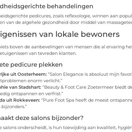
dheidsgerichte behandelingen
idsgerichte pedicures, zoals reflexologie, winnen aan popul
en van de algehele gezondheid door middel van massagetec
igenissen van lokale bewoners
niets boven de aanbevelingen van mensen die al ervaring he
etuigenissen van tevreden klanten.
ete pedicure plekken
ijke uit Oosterheem:
“Salon Elegance is absoluut mijn favo
tproblemen enorm verlicht.”
hie van Stadshart:
“Beauty & Foot Care Zoetermeer biedt de b
ledig ontspannen en verfrist.”
da uit Rokkeveen:
“Pure Foot Spa heeft de meest ontspanne
s bijzonders.”
aakt deze salons bijzonder?
 salons onderscheidt, is hun toewijding aan kwaliteit, hygi