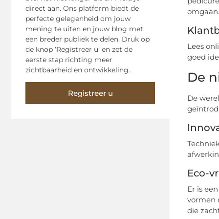
pedicure
direct aan. Ons platform biedt de
omgaan
perfecte gelegenheid om jouw
mening te uiten en jouw blog met
Klant
een breder publiek te delen. Druk op
Lees onl
de knop ‘Registreer u’ en zet de
goed ide
eerste stap richting meer
zichtbaarheid en ontwikkeling.
De n
Registreer u
De werel
geïntrod
Innov
Techniek
afwerkin
Eco-vr
Er is ee
vormen d
die zacht