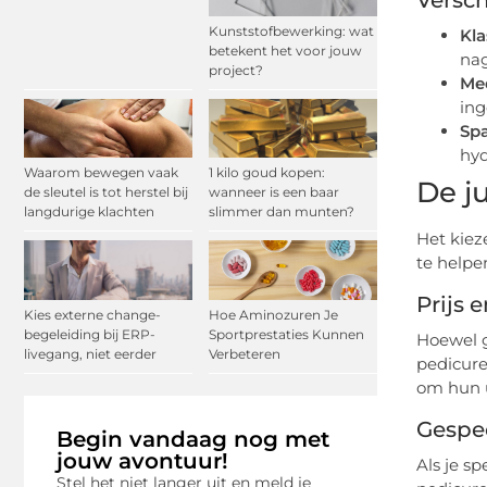
Versch
Kunststofbewerking: wat
Kla
betekent het voor jouw
nag
project?
Me
ing
Spa
hyd
Waarom bewegen vaak
1 kilo goud kopen:
De j
de sleutel is tot herstel bij
wanneer is een baar
langdurige klachten
slimmer dan munten?
Het kiez
te helpe
Prijs e
Kies externe change-
Hoe Aminozuren Je
begeleiding bij ERP-
Sportprestaties Kunnen
Hoewel g
livegang, niet eerder
Verbeteren
pedicure
om hun u
Gespe
Begin vandaag nog met
jouw avontuur!
Als je s
Stel het niet langer uit en meld je