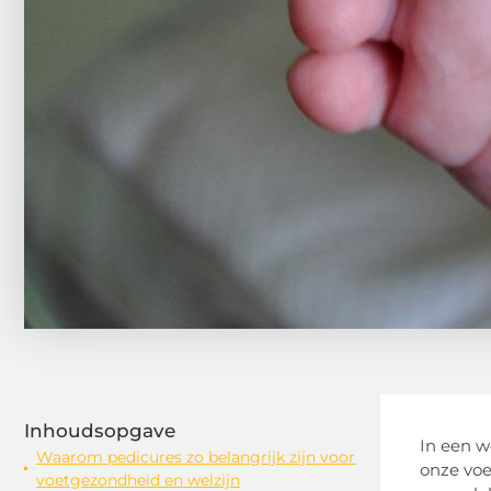
Inhoudsopgave
In een w
Waarom pedicures zo belangrijk zijn voor
onze voe
voetgezondheid en welzijn