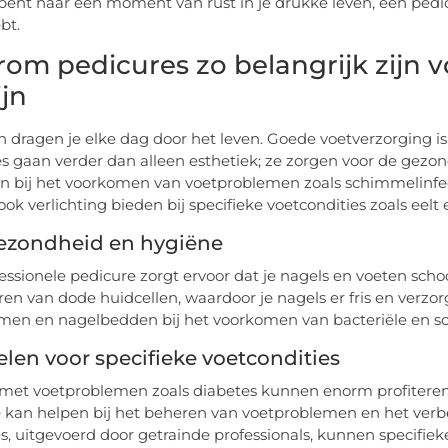
bent naar een moment van rust in je drukke leven, een pedi
bt.
om pedicures zo belangrijk zijn 
ijn
n dragen je elke dag door het leven. Goede voetverzorging is
s gaan verder dan alleen esthetiek; ze zorgen voor de gezond
n bij het voorkomen van voetproblemen zoals schimmelinfec
ok verlichting bieden bij specifieke voetcondities zoals eelt 
ezondheid en hygiëne
essionele pedicure zorgt ervoor dat je nagels en voeten scho
ren van dode huidcellen, waardoor je nagels er fris en verzor
men en nagelbedden bij het voorkomen van bacteriële en sc
len voor specifieke voetcondities
et voetproblemen zoals diabetes kunnen enorm profiteren 
 kan helpen bij het beheren van voetproblemen en het ver
s, uitgevoerd door getrainde professionals, kunnen specifiek