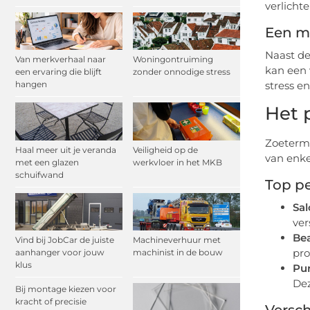
verlicht
Een m
Naast de
Van merkverhaal naar
Woningontruiming
kan een 
een ervaring die blijft
zonder onnodige stress
stress e
hangen
Het 
Zoeterme
Haal meer uit je veranda
Veiligheid op de
van enke
met een glazen
werkvloer in het MKB
schuifwand
Top pe
Sal
ver
Bea
Vind bij JobCar de juiste
Machineverhuur met
pro
aanhanger voor jouw
machinist in de bouw
klus
Pur
Dez
Bij montage kiezen voor
kracht of precisie