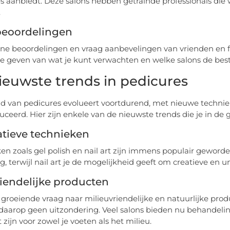
s aanbiedt. Deze salons hebben getrainde professionals di
.
beoordelingen
ine beoordelingen en vraag aanbevelingen van vrienden en f
e geven van wat je kunt verwachten en welke salons de best
ieuwste trends in pedicures
d van pedicures evolueert voortdurend, met nieuwe techni
uceerd. Hier zijn enkele van de nieuwste trends die je in d
atieve technieken
en zoals gel polish en nail art zijn immens populair geword
g, terwijl nail art je de mogelijkheid geeft om creatieve en
iendelijke producten
n groeiende vraag naar milieuvriendelijke en natuurlijke pro
aarop geen uitzondering. Veel salons bieden nu behandel
 zijn voor zowel je voeten als het milieu.