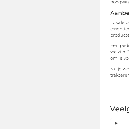
hoogwaar
Aanbe
Lokale p
essentie
producte
Een pedi
welzijn.
om je vo
Nu je we
traktere
Veel