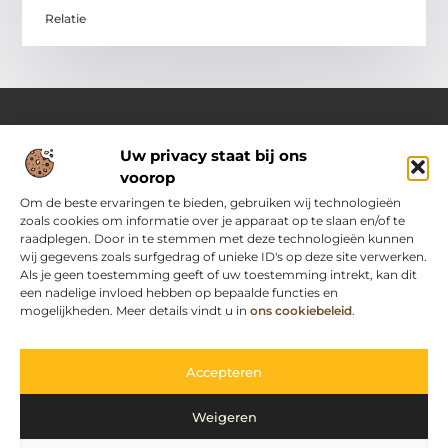
Relatie
Uw privacy staat bij ons
Over Passievoorinternet
voorop
Jouw bron voor frisse ideeën en handige tips
Laat je inspireren door een gevarieerde selectie aan blogs en
Om de beste ervaringen te bieden, gebruiken wij technologieën
artikelen vol praktische adviezen, slimme inzichten en
zoals cookies om informatie over je apparaat op te slaan en/of te
motiverende verhalen die je dagelijks leven nét dat beetje
raadplegen. Door in te stemmen met deze technologieën kunnen
makkelijker en leuker maken.
wij gegevens zoals surfgedrag of unieke ID's op deze site verwerken.
Als je geen toestemming geeft of uw toestemming intrekt, kan dit
een nadelige invloed hebben op bepaalde functies en
Main Links
mogelijkheden. Meer details vindt u in
ons cookiebeleid
.
Goedkope linkbuilding: slimme strategie zonder kwaliteitsverlies
Geld verdienen met je website: zo pak je het slim aan
Bericht categorie
Accepteren
Weigeren