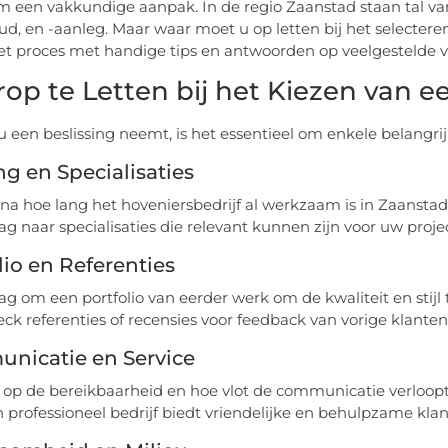
m een vakkundige aanpak. In de regio Zaanstad staan tal va
d, en -aanleg. Maar waar moet u op letten bij het selecteren
et proces met handige tips en antwoorden op veelgestelde v
op te Letten bij het Kiezen van e
u een beslissing neemt, is het essentieel om enkele belangr
ng en Specialisaties
na hoe lang het hoveniersbedrijf al werkzaam is in Zaanstad
ag naar specialisaties die relevant kunnen zijn voor uw projec
lio en Referenties
ag om een portfolio van eerder werk om de kwaliteit en stijl
ck referenties of recensies voor feedback van vorige klanten
nicatie en Service
 op de bereikbaarheid en hoe vlot de communicatie verloopt
 professioneel bedrijf biedt vriendelijke en behulpzame klan