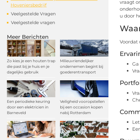
vraagt o
Hoveniersbedrijf
onderhou
Veelgestelde Vragen
u door h
Veelgestelde vragen
Waar
Meer Berichten
Voordat 
Ervari
Zo kies je een houten trap
Milieuvriendelijker
Ga 
die past bij je huis en je
ondernemen begint bij
Vra
dagelijks gebruik
goederentransport
Portfo
Vra
Che
Een periodieke keuring
Veiligheid vooropstellen
door een elektricien in
bij een occasion kopen
Commu
Barneveld
nabij Rotterdam
Let
Een