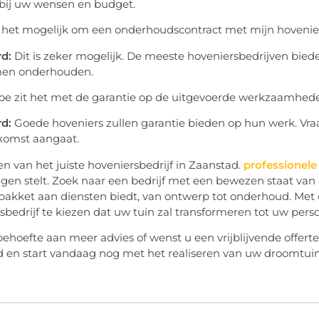
 bij uw wensen en budget.
 het mogelijk om een onderhoudscontract met mijn hovenier 
d:
Dit is zeker mogelijk. De meeste hoveniersbedrijven bie
men onderhouden.
e zit het met de garantie op de uitgevoerde werkzaamhed
d:
Goede hoveniers zullen garantie bieden op hun werk. Vra
komst aangaat.
en van het juiste hoveniersbedrijf in Zaanstad.
professionele 
ragen stelt. Zoek naar een bedrijf met een bewezen staat van
 pakket aan diensten biedt, van ontwerp tot onderhoud. Me
sbedrijf te kiezen dat uw tuin zal transformeren tot uw pers
behoefte aan meer advies of wenst u een vrijblijvende offer
 en start vandaag nog met het realiseren van uw droomtuin