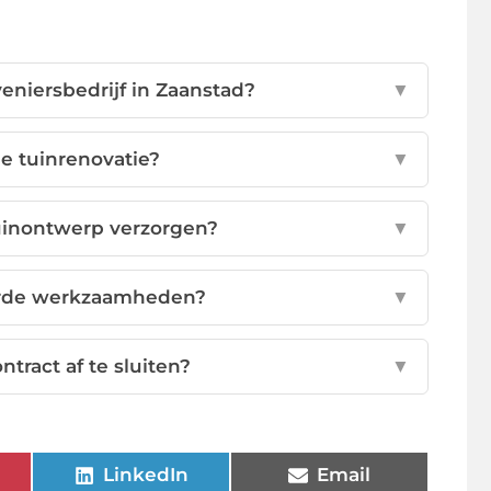
eniersbedrijf in Zaanstad?
▼
e tuinrenovatie?
▼
tuinontwerp verzorgen?
▼
oerde werkzaamheden?
▼
tract af te sluiten?
▼
LinkedIn
Email