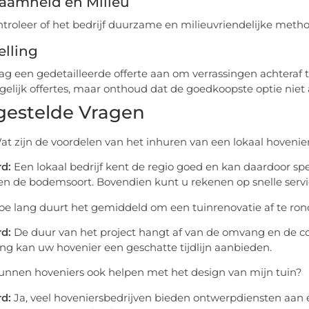
aamheid en Milieu
troleer of het bedrijf duurzame en milieuvriendelijke meth
elling
ag een gedetailleerde offerte aan om verrassingen achteraf
gelijk offertes, maar onthoud dat de goedkoopste optie niet a
gestelde Vragen
t zijn de voordelen van het inhuren van een lokaal hovenier
d:
Een lokaal bedrijf kent de regio goed en kan daardoor spe
en de bodemsoort. Bovendien kunt u rekenen op snelle servi
e lang duurt het gemiddeld om een tuinrenovatie af te ro
d:
De duur van het project hangt af van de omvang en de com
ng kan uw hovenier een geschatte tijdlijn aanbieden.
nnen hoveniers ook helpen met het design van mijn tuin?
d:
Ja, veel hoveniersbedrijven bieden ontwerpdiensten aa