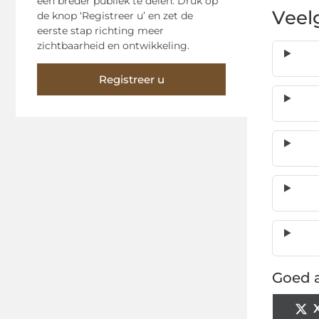
een breder publiek te delen. Druk op
Veel
de knop ‘Registreer u’ en zet de
eerste stap richting meer
zichtbaarheid en ontwikkeling.
Registreer u
Goed a