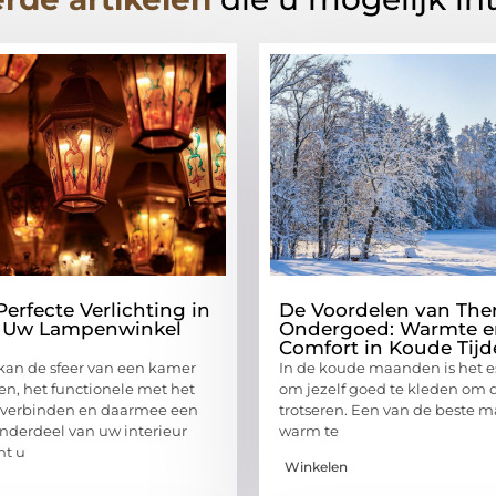
erfecte Verlichting in
De Voordelen van Th
 Uw Lampenwinkel
Ondergoed: Warmte e
Comfort in Koude Tij
 kan de sfeer van een kamer
In de koude maanden is het e
en, het functionele met het
om jezelf goed te kleden om 
e verbinden en daarmee een
trotseren. Een van de beste 
onderdeel van uw interieur
warm te
nt u
Winkelen