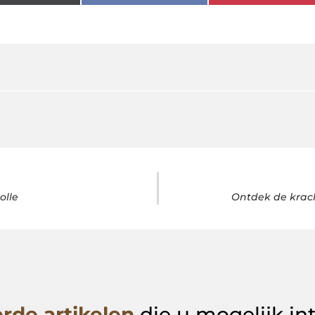
olle
Ontdek de krach
rde artikelen
die u mogelijk in