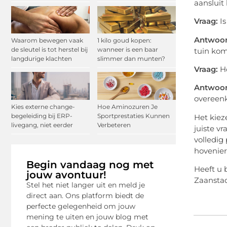
aansluit
Vraag:
Is
Antwoor
Waarom bewegen vaak
1 kilo goud kopen:
de sleutel is tot herstel bij
wanneer is een baar
tuin ko
langdurige klachten
slimmer dan munten?
Vraag:
Ho
Antwoor
overeen
Kies externe change-
Hoe Aminozuren Je
begeleiding bij ERP-
Sportprestaties Kunnen
Het kiez
livegang, niet eerder
Verbeteren
juiste v
volledig
hovenier
Begin vandaag nog met
Heeft u 
jouw avontuur!
Zaanstad
Stel het niet langer uit en meld je
direct aan. Ons platform biedt de
perfecte gelegenheid om jouw
mening te uiten en jouw blog met