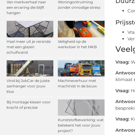
Duurz
Van merkverhaal naar
Woningontruiming
een ervaring die blijft
zonder onnodige stress
Con
hangen
Prijsst
Vra
Ver
Haal meer uit je veranda
Veiligheid op de
Veel
met een glazen
werkvloer in het MKB
schuifwand
Vraag:
Wa
Antwoor
klimaat 
Vind bij JobCar de juiste
Machineverhuur met
aanhanger voor jouw
machinist in de bouw
Vraag:
Ho
klus
Antwoor
Bij montage kiezen voor
kracht of precisie
bespreki
Vraag:
Ku
Kunststofbewerking: wat
betekent het voor jouw
Antwoor
project?