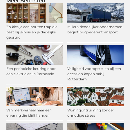
Meer Berichten
Zo kies je een houten trap die
Milieuvriendelijker ondernemen
past bij je huis en je dagelijks
begint bij goederentransport
gebruik
Een periodieke keuring door
Veiligheid vooropstellen bij een
een elektricien in Barneveld
occasion kopen nabij
Rotterdam
Van merkverhaal naar een
Woningontruiming zonder
ervaring die blijft hangen
onnodige stress