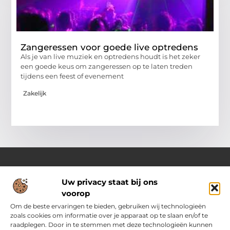
Zangeressen voor goede live optredens
Als je van live muziek en optredens houdt is het zeker
een goede keus om zangeressen op te laten treden
tijdens een feest of evenement
Zakelijk
Uw privacy staat bij ons
Over Passievoorinternet
voorop
Jouw bron voor frisse ideeën en handige tips
Laat je inspireren door een gevarieerde selectie aan blogs en
Om de beste ervaringen te bieden, gebruiken wij technologieën
artikelen vol praktische adviezen, slimme inzichten en
zoals cookies om informatie over je apparaat op te slaan en/of te
motiverende verhalen die je dagelijks leven nét dat beetje
raadplegen. Door in te stemmen met deze technologieën kunnen