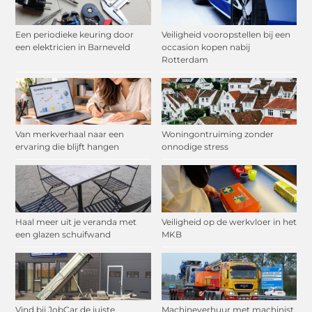
Een periodieke keuring door
Veiligheid vooropstellen bij een
een elektricien in Barneveld
occasion kopen nabij
Rotterdam
Van merkverhaal naar een
Woningontruiming zonder
ervaring die blijft hangen
onnodige stress
Haal meer uit je veranda met
Veiligheid op de werkvloer in het
een glazen schuifwand
MKB
Vind bij JobCar de juiste
Machineverhuur met machinist