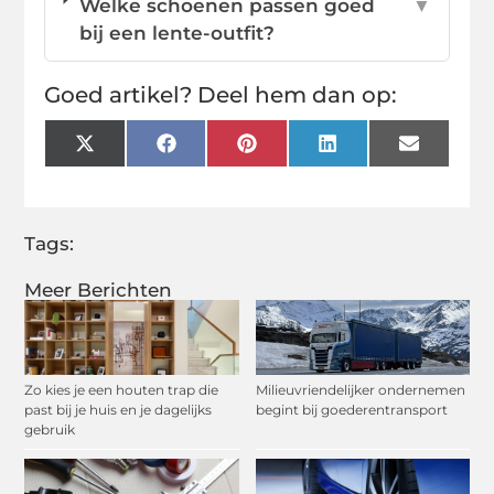
Welke schoenen passen goed
▼
bij een lente-outfit?
Goed artikel? Deel hem dan op:
X
Facebook
Pinterest
LinkedIn
Email
(Twitter)
Tags:
Meer Berichten
Zo kies je een houten trap die
Milieuvriendelijker ondernemen
past bij je huis en je dagelijks
begint bij goederentransport
gebruik