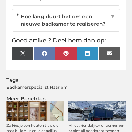
Hoe lang duurt het om een
▼
nieuwe badkamer te realiseren?
Goed artikel? Deel hem dan op:
X
Facebook
Pinterest
LinkedIn
Email
(Twitter)
Tags:
Badkamerspecialist Haarlem
Meer Berichten
Zo kies je een houten trap die
Milieuvriendelijker ondernemen
past bij je huis en je dagelijks
begint bij goederentransport