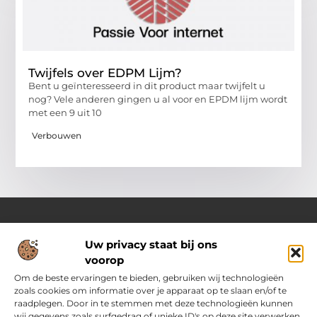
Twijfels over EDPM Lijm?
Bent u geïnteresseerd in dit product maar twijfelt u
nog? Vele anderen gingen u al voor en EPDM lijm wordt
met een 9 uit 10
Verbouwen
Uw privacy staat bij ons
Over Passievoorinternet
voorop
Jouw bron voor frisse ideeën en handige tips
Laat je inspireren door een gevarieerde selectie aan blogs en
Om de beste ervaringen te bieden, gebruiken wij technologieën
artikelen vol praktische adviezen, slimme inzichten en
zoals cookies om informatie over je apparaat op te slaan en/of te
motiverende verhalen die je dagelijks leven nét dat beetje
raadplegen. Door in te stemmen met deze technologieën kunnen
makkelijker en leuker maken.
wij gegevens zoals surfgedrag of unieke ID's op deze site verwerken.