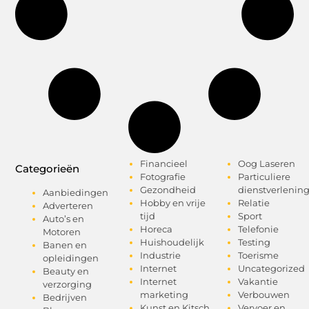
Financieel
Oog Laseren
Categorieën
Fotografie
Particuliere
Gezondheid
dienstverlenin
Aanbiedingen
Hobby en vrije
Relatie
Adverteren
tijd
Sport
Auto’s en
Horeca
Telefonie
Motoren
Huishoudelijk
Testing
Banen en
Industrie
Toerisme
opleidingen
Internet
Uncategorized
Beauty en
Internet
Vakantie
verzorging
marketing
Verbouwen
Bedrijven
Kunst en Kitsch
Vervoer en