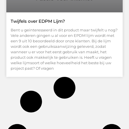
Twijfels over EDPM Lijm?
Bent u geïnteresseerd in dit product maar twijfelt u nog?
Vele anderen gingen u al voor en EPDM lijm wordt met
een 9 uit 10 beoordeeld door onze klanten. Bij de lijm
wordt ook een gebruiksaanwijzing geleverd, zodat
wanneer u er voor het eerst gebruik van maakt, het
product ook makkelijk te gebruiken is. Heeft u vragen
welke lijmsoort of welke hoeveelheid het beste bij uw
project past? Of vragen