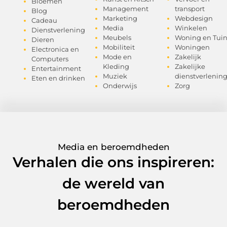
Bloemen
Management
transport
Blog
Marketing
Webdesign
Cadeau
Media
Winkelen
Dienstverlening
Meubels
Woning en Tui
Dieren
Mobiliteit
Woningen
Electronica en
Mode en
Zakelijk
Computers
Kleding
Zakelijke
Entertainment
Muziek
dienstverlenin
Eten en drinken
Onderwijs
Zorg
Media en beroemdheden
Verhalen die ons inspireren:
de wereld van
beroemdheden