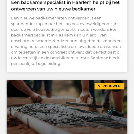
Een badkamerspecialist in Haarlem helpt bij het
ontwerpen van uw nieuwe badkamer
Een nieuwe badkamer laten ontwerpen is een
spannende stap, maar het kan ook overweldigend zijn
door de vele keuzes die gemaakt moeten worden. Een
badkamerspecialist in Haarlem kan u hierbij van
onschatbare waarde zijn. Met hun uitgebreide kennis en
ervaring helpt een specialist u om uw ideeën en wensen
om te zetten in een concreet ontwerp dat perfect past bij
uw levensstijl en de beschikbare ruimte. Sanimax biedt
persoonlijke begeleiding
VERBOUWEN