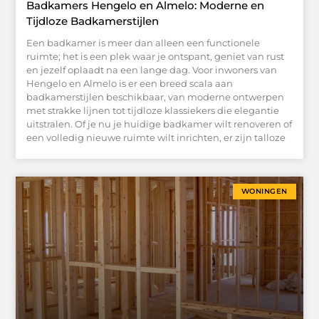
Badkamers Hengelo en Almelo: Moderne en
Tijdloze Badkamerstijlen
Een badkamer is meer dan alleen een functionele
ruimte; het is een plek waar je ontspant, geniet van rust
en jezelf oplaadt na een lange dag. Voor inwoners van
Hengelo en Almelo is er een breed scala aan
badkamerstijlen beschikbaar, van moderne ontwerpen
met strakke lijnen tot tijdloze klassiekers die elegantie
uitstralen. Of je nu je huidige badkamer wilt renoveren of
een volledig nieuwe ruimte wilt inrichten, er zijn talloze
WONINGEN