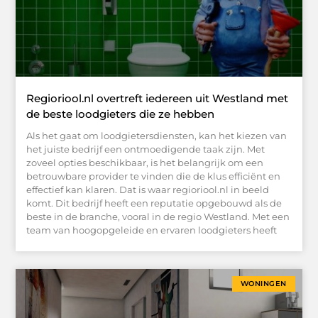
Regioriool.nl overtreft iedereen uit Westland met
de beste loodgieters die ze hebben
Als het gaat om loodgietersdiensten, kan het kiezen van
het juiste bedrijf een ontmoedigende taak zijn. Met
zoveel opties beschikbaar, is het belangrijk om een
betrouwbare provider te vinden die de klus efficiënt en
effectief kan klaren. Dat is waar regioriool.nl in beeld
komt. Dit bedrijf heeft een reputatie opgebouwd als de
beste in de branche, vooral in de regio Westland. Met een
team van hoogopgeleide en ervaren loodgieters heeft
WONINGEN