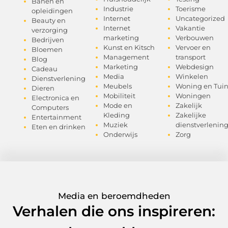
Banen en
Industrie
Toerisme
opleidingen
Internet
Uncategorized
Beauty en
Internet
Vakantie
verzorging
marketing
Verbouwen
Bedrijven
Kunst en Kitsch
Vervoer en
Bloemen
Management
transport
Blog
Marketing
Webdesign
Cadeau
Media
Winkelen
Dienstverlening
Meubels
Woning en Tui
Dieren
Mobiliteit
Woningen
Electronica en
Mode en
Zakelijk
Computers
Kleding
Zakelijke
Entertainment
Muziek
dienstverlenin
Eten en drinken
Onderwijs
Zorg
Media en beroemdheden
Verhalen die ons inspireren: