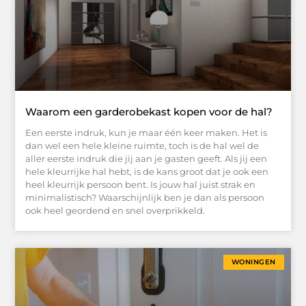
Waarom een garderobekast kopen voor de hal?
Een eerste indruk, kun je maar één keer maken. Het is
dan wel een hele kleine ruimte, toch is de hal wel de
aller eerste indruk die jij aan je gasten geeft. Als jij een
hele kleurrijke hal hebt, is de kans groot dat je ook een
heel kleurrijk persoon bent. Is jouw hal juist strak en
minimalistisch? Waarschijnlijk ben je dan als persoon
ook heel geordend en snel overprikkeld.
WONINGEN