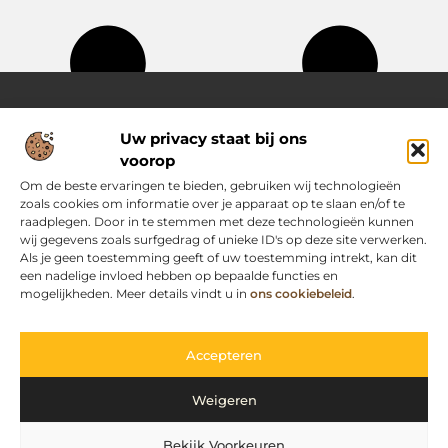
Uw privacy staat bij ons
Over Passievoorinternet
voorop
Jouw bron voor frisse ideeën en handige tips
Laat je inspireren door een gevarieerde selectie aan blogs en
Om de beste ervaringen te bieden, gebruiken wij technologieën
artikelen vol praktische adviezen, slimme inzichten en
zoals cookies om informatie over je apparaat op te slaan en/of te
motiverende verhalen die je dagelijks leven nét dat beetje
raadplegen. Door in te stemmen met deze technologieën kunnen
makkelijker en leuker maken.
wij gegevens zoals surfgedrag of unieke ID's op deze site verwerken.
Als je geen toestemming geeft of uw toestemming intrekt, kan dit
een nadelige invloed hebben op bepaalde functies en
Main Links
mogelijkheden. Meer details vindt u in
ons cookiebeleid
.
Goedkope linkbuilding: slimme strategie zonder kwaliteitsverlies
Geld verdienen met je website: zo pak je het slim aan
Bericht categorie
Accepteren
Weigeren
Bekijk Voorkeuren