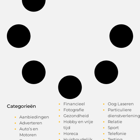
Financieel
Oog Laseren
Categorieën
Fotografie
Particuliere
Gezondheid
dienstverlenin
Aanbiedingen
Hobby en vrije
Relatie
Adverteren
tijd
Sport
Auto’s en
Horeca
Telefonie
Motoren
Huishoudelijk
Testing