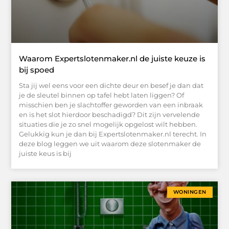
Waarom Expertslotenmaker.nl de juiste keuze is
bij spoed
Sta jij wel eens voor een dichte deur en besef je dan dat
je de sleutel binnen op tafel hebt laten liggen? Of
misschien ben je slachtoffer geworden van een inbraak
en is het slot hierdoor beschadigd? Dit zijn vervelende
situaties die je zo snel mogelijk opgelost wilt hebben.
Gelukkig kun je dan bij Expertslotenmaker.nl terecht. In
deze blog leggen we uit waarom deze slotenmaker de
juiste keus is bij
WONINGEN