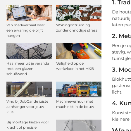
1. Tra
De houte
natuurli
laten pa
Van merkverhaal naar
Woningontruiming
een ervaring die blijft
zonder onnodige stress
2. Met
hangen
Ben je o
stevig, 
tuinstijle
Haal meer uit je veranda
Veiligheid op de
3. Mo
met een glazen
werkvloer in het MKB
schuifwand
Blokhutt
gastenve
licht.
Vind bij JobCar de juiste
Machineverhuur met
4. Kun
aanhanger voor jouw
machinist in de bouw
klus
Kunststo
kleinere
Bij montage kiezen voor
kracht of precisie