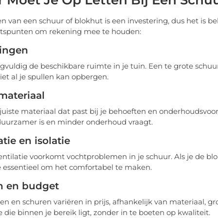
 Moet Je Op Letten Bij Een Schu
n van een schuur of blokhut is een investering, dus het is bel
tspunten om rekening mee te houden:
ingen
gvuldig de beschikbare ruimte in je tuin. Een te grote schuur 
iet al je spullen kan opbergen.
ateriaal
 juiste materiaal dat past bij je behoeften en onderhoudsvoork
uurzamer is en minder onderhoud vraagt.
atie en isolatie
ntilatie voorkomt vochtproblemen in je schuur. Als je de bl
tie essentieel om het comfortabel te maken.
n en budget
en en schuren variëren in prijs, afhankelijk van materiaal, gr
 die binnen je bereik ligt, zonder in te boeten op kwaliteit.