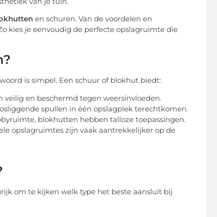
hetiek van je tuin.
okhutten
en schuren. Van de voordelen en
Zo kies je eenvoudig de perfecte opslagruimte die
n?
woord is simpel. Een schuur of blokhut biedt:
n veilig en beschermd tegen weersinvloeden.
at losliggende spullen in één opslagplek terechtkomen.
bbyruimte, blokhutten hebben talloze toepassingen.
ele opslagruimtes zijn vaak aantrekkelijker op de
?
jk om te kijken welk type het beste aansluit bij