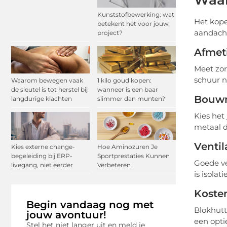
Waar
Kunststofbewerking: wat
Het kope
betekent het voor jouw
aandach
project?
Afmet
Meet zor
schuur n
Waarom bewegen vaak
1 kilo goud kopen:
de sleutel is tot herstel bij
wanneer is een baar
Bouwm
langdurige klachten
slimmer dan munten?
Kies het
metaal d
Ventil
Kies externe change-
Hoe Aminozuren Je
begeleiding bij ERP-
Sportprestaties Kunnen
Goede ve
livegang, niet eerder
Verbeteren
is isola
Koste
Begin vandaag nog met
Blokhutt
jouw avontuur!
een optie
Stel het niet langer uit en meld je