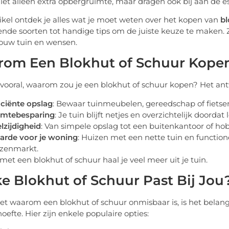
iet alleen extra opbergruimte, maar dragen ook bij aan de est
rtikel ontdek je alles wat je moet weten over het kopen van
bl
lende soorten tot handige tips om de juiste keuze te maken. 
 jouw tuin en wensen.
om Een Blokhut of Schuur Kope
 vooral, waarom zou je een blokhut of schuur kopen? Het ant
iciënte opslag
: Bewaar tuinmeubelen, gereedschap of fietse
imtebesparing
: Je tuin blijft netjes en overzichtelijk doord
lzijdigheid
: Van simpele opslag tot een buitenkantoor of ho
arde voor je woning
: Huizen met een nette tuin en function
zenmarkt.
met een blokhut of schuur haal je veel meer uit je tuin.
e Blokhut of Schuur Past Bij Jou
et waarom een blokhut of schuur onmisbaar is, is het belangri
oefte. Hier zijn enkele populaire opties: