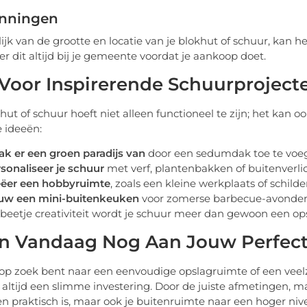
nningen
ijk van de grootte en locatie van je blokhut of schuur, kan 
er dit altijd bij je gemeente voordat je aankoop doet.
 Voor Inspirerende Schuurproject
hut of schuur hoeft niet alleen functioneel te zijn; het kan o
e ideeën:
k er een groen paradijs van
door een sedumdak toe te voe
sonaliseer je schuur
met verf, plantenbakken of buitenverlic
eëer een hobbyruimte
, zoals een kleine werkplaats of schilder
uw een mini-buitenkeuken
voor zomerse barbecue-avonden
beetje creativiteit wordt je schuur meer dan gewoon een ops
n Vandaag Nog Aan Jouw Perfect
 op zoek bent naar een eenvoudige opslagruimte of een veelz
 altijd een slimme investering. Door de juiste afmetingen, mat
en praktisch is, maar ook je buitenruimte naar een hoger nivea