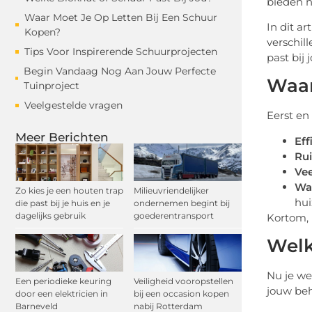
bieden n
Waar Moet Je Op Letten Bij Een Schuur
In dit a
Kopen?
verschil
Tips Voor Inspirerende Schuurprojecten
past bij
Begin Vandaag Nog Aan Jouw Perfecte
Waar
Tuinproject
Veelgestelde vragen
Eerst en
Meer Berichten
Eff
Ru
Vee
Wa
Zo kies je een houten trap
Milieuvriendelijker
hui
die past bij je huis en je
ondernemen begint bij
dagelijks gebruik
goederentransport
Kortom, 
Welk
Nu je we
Een periodieke keuring
Veiligheid vooropstellen
jouw beh
door een elektricien in
bij een occasion kopen
Barneveld
nabij Rotterdam