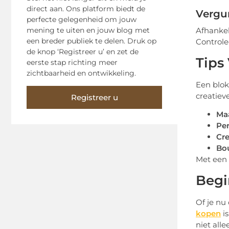
direct aan. Ons platform biedt de
Vergu
perfecte gelegenheid om jouw
mening te uiten en jouw blog met
Afhankel
een breder publiek te delen. Druk op
Controle
de knop ‘Registreer u’ en zet de
Tips
eerste stap richting meer
zichtbaarheid en ontwikkeling.
Een blok
creatiev
Registreer u
Maa
Per
Cr
Bo
Met een 
Begi
Of je nu
kopen
is
niet alle