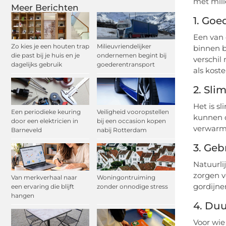
met mili
Meer Berichten
1. Goe
Een van 
Zo kies je een houten trap
Milieuvriendelijker
binnen b
die past bij je huis en je
ondernemen begint bij
verschil
dagelijks gebruik
goederentransport
als kost
2. Sl
Het is s
Een periodieke keuring
Veiligheid vooropstellen
kunnen d
door een elektricien in
bij een occasion kopen
verwarm 
Barneveld
nabij Rotterdam
3. Ge
Natuurli
zorgen v
Van merkverhaal naar
Woningontruiming
gordijne
een ervaring die blijft
zonder onnodige stress
hangen
4. Du
Voor wie