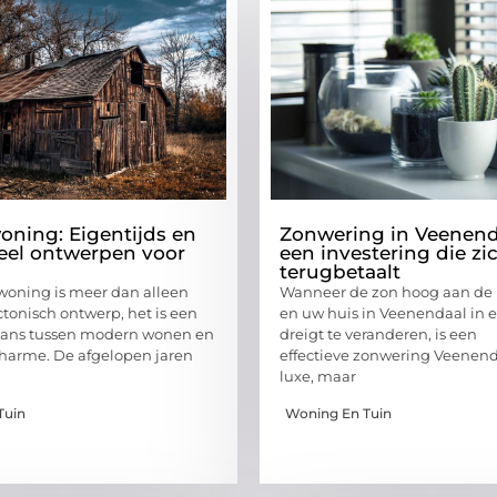
ning: Eigentijds en
Zonwering in Veenend
eel ontwerpen voor
een investering die zi
terugbetaalt
oning is meer dan alleen
Wanneer de zon hoog aan de 
ctonisch ontwerp, het is een
en uw huis in Veenendaal in 
alans tussen modern wonen en
dreigt te veranderen, is een
charme. De afgelopen jaren
effectieve zonwering Veenen
luxe, maar
Tuin
Woning En Tuin