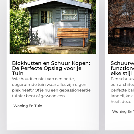
Blokhutten en Schuur Kopen:
Schuurwo
De Perfecte Opslag voor je
function
Tuin
elke stijl
Wie houdt er niet van een nette,
Een schuurw
opgeruimde tuin waar alles zijn eigen
een archite
plek heeft? Of je nu een gepassioneerde
perfecte b
tuinier bent of gewoon een
landelijke 
heeft deze
Woning En Tuin
Woning En 