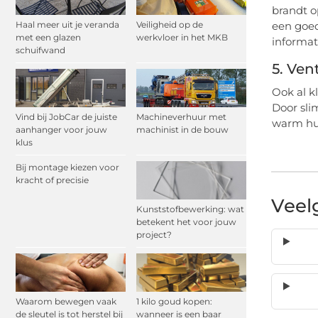
brandt o
Haal meer uit je veranda
Veiligheid op de
een goed
met een glazen
werkvloer in het MKB
informat
schuifwand
5. Ven
Ook al k
Door sli
Vind bij JobCar de juiste
Machineverhuur met
warm hui
aanhanger voor jouw
machinist in de bouw
klus
Bij montage kiezen voor
kracht of precisie
Veel
Kunststofbewerking: wat
betekent het voor jouw
project?
Waarom bewegen vaak
1 kilo goud kopen:
de sleutel is tot herstel bij
wanneer is een baar