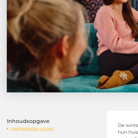
Inhoudsopgave
De winte
Veelgestelde vragen
hun huis