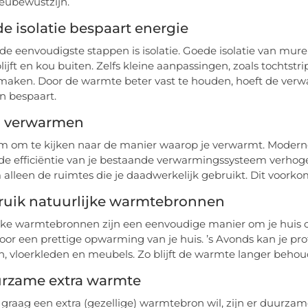
eubewustzijn.
de isolatie bespaart energie
de eenvoudigste stappen is isolatie. Goede isolatie van mure
lijft en kou buiten. Zelfs kleine aanpassingen, zoals tochts
 maken. Door de warmte beter vast te houden, hoeft de ver
en bespaart.
im verwarmen
lim om te kijken naar de manier waarop je verwarmt. Moderne
e efficiëntie van je bestaande verwarmingssysteem verhogen
alleen de ruimtes die je daadwerkelijk gebruikt. Dit voorkom
bruik natuurlijke warmtebronnen
jke warmtebronnen zijn een eenvoudige manier om je huis 
oor een prettige opwarming van je huis. ’s Avonds kan je pro
n, vloerkleden en meubels. Zo blijft de warmte langer behou
urzame extra warmte
 graag een extra (gezellige) warmtebron wil, zijn er duurzam