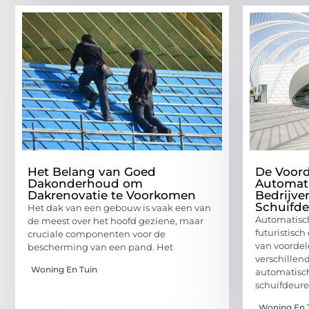
Het Belang van Goed
De Voord
Dakonderhoud om
Automat
Dakrenovatie te Voorkomen
Bedrijve
Schuifde
Het dak van een gebouw is vaak een van
Automatisch
de meest over het hoofd geziene, maar
futuristisc
cruciale componenten voor de
van voordel
bescherming van een pand. Het
verschillend
Woning En Tuin
automatisc
schuifdeur
Woning En 