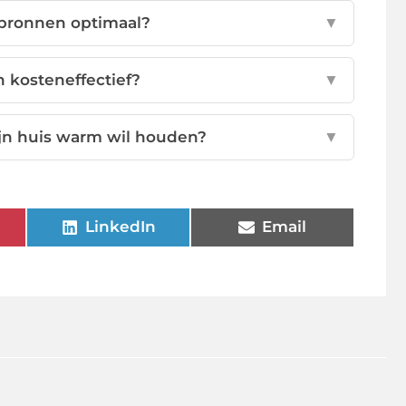
ebronnen optimaal?
▼
 kosteneffectief?
▼
mijn huis warm wil houden?
▼
LinkedIn
Email