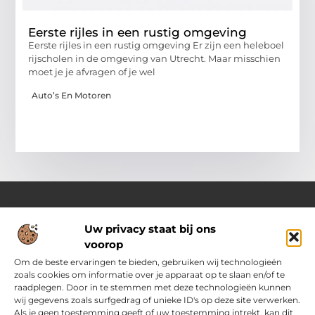
Eerste rijles in een rustig omgeving
Eerste rijles in een rustig omgeving Er zijn een heleboel
rijscholen in de omgeving van Utrecht. Maar misschien
moet je je afvragen of je wel
Auto’s En Motoren
Uw privacy staat bij ons
Over Passievoorinternet
voorop
Jouw bron voor frisse ideeën en handige tips
Laat je inspireren door een gevarieerde selectie aan blogs en
Om de beste ervaringen te bieden, gebruiken wij technologieën
artikelen vol praktische adviezen, slimme inzichten en
zoals cookies om informatie over je apparaat op te slaan en/of te
motiverende verhalen die je dagelijks leven nét dat beetje
raadplegen. Door in te stemmen met deze technologieën kunnen
makkelijker en leuker maken.
wij gegevens zoals surfgedrag of unieke ID's op deze site verwerken.
Als je geen toestemming geeft of uw toestemming intrekt, kan dit