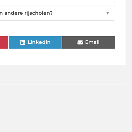
n andere rijscholen?
▼
LinkedIn
Email