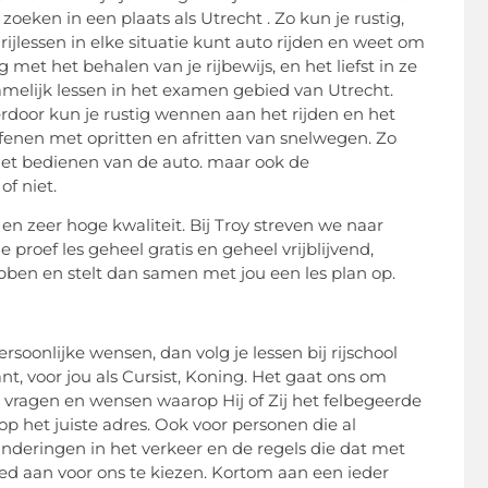
 zoeken in een plaats als Utrecht . Zo kun je rustig,
rijlessen in elke situatie kunt auto rijden en weet om
met het behalen van je rijbewijs, en het liefst in ze
amelijk lessen in het examen gebied van Utrecht.
erdoor kun je rustig wennen aan het rijden en het
fenen met opritten en afritten van snelwegen. Zo
n het bedienen van de auto. maar ook de
f niet.
n zeer hoge kwaliteit. Bij Troy streven we naar
e proef les geheel gratis en geheel vrijblijvend,
 hebben en stelt dan samen met jou een les plan op.
soonlijke wensen, dan volg je lessen bij rijschool
t, voor jou als Cursist, Koning. Het gaat ons om
en vragen en wensen waarop Hij of Zij het felbegeerde
op het juiste adres. Ook voor personen die al
eranderingen in het verkeer en de regels die dat met
ed aan voor ons te kiezen. Kortom aan een ieder