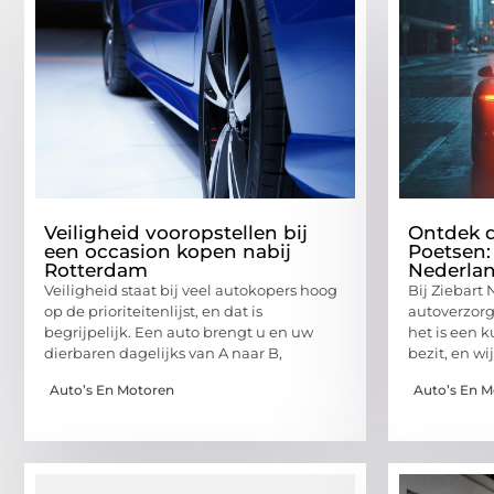
Veiligheid vooropstellen bij
Ontdek d
een occasion kopen nabij
Poetsen:
Rotterdam
Nederla
Veiligheid staat bij veel autokopers hoog
Bij Ziebart
op de prioriteitenlijst, en dat is
autoverzorg
begrijpelijk. Een auto brengt u en uw
het is een k
dierbaren dagelijks van A naar B,
bezit, en wi
Auto’s En Motoren
Auto’s En 