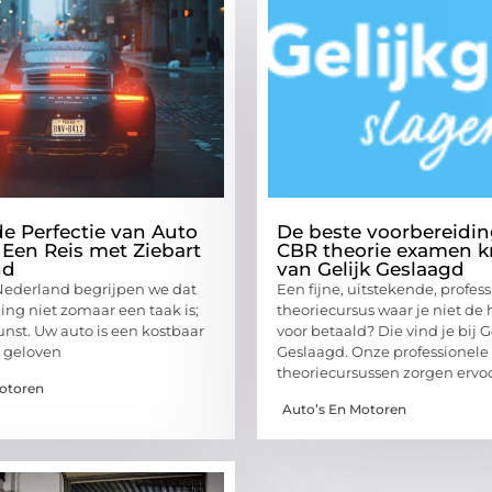
e Perfectie van Auto
De beste voorbereidin
 Een Reis met Ziebart
CBR theorie examen kr
nd
van Gelijk Geslaagd
 Nederland begrijpen we dat
Een fijne, uitstekende, profes
ing niet zomaar een taak is;
theoriecursus waar je niet de 
unst. Uw auto is een kostbaar
voor betaald? Die vind je bij G
j geloven
Geslaagd. Onze professionele
theoriecursussen zorgen ervo
Motoren
Auto’s En Motoren