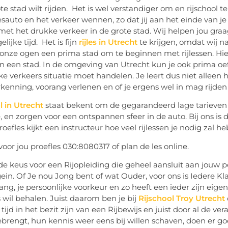
te stad wilt rijden. Het is wel verstandiger om en rijschool te
esauto en het verkeer wennen, zo dat jij aan het einde van je 
met het drukke verkeer in de grote stad. Wij helpen jou graag 
lijke tijd. Het is fijn
rijles in Utrecht
te krijgen, omdat wij n
n onze ogen een prima stad om te beginnen met rijlessen. Hi
in een stad. In de omgeving van Utrecht kun je ook prima oe
elke verkeers situatie moet handelen. Je leert dus niet allee
kenning, voorang verlenen en of je ergens wel in mag rijden o
l in Utrecht
staat bekent om de gegarandeerd lage tarieven e
, en zorgen voor een ontspannen sfeer in de auto. Bij ons is d
proefles kijkt een instructeur hoe veel rijlessen je nodig zal
voor jou proefles 030:8080317 of plan de les online.
e keus voor een Rijopleiding die geheel aansluit aan jouw per
in. Of Je nou Jong bent of wat Ouder, voor ons is Iedere Klan
ang, je persoonlijke voorkeur en zo heeft een ieder zijn eig
s wil behalen. Juist daarom ben je bij
Rijschool Troy Utrecht
tijd in het bezit zijn van een Rijbewijs en juist door al de v
brengt, hun kennis weer eens bij willen schaven, doen er go