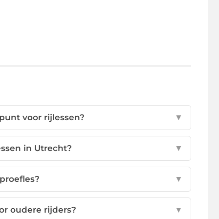
unt voor rijlessen?
▼
lessen in Utrecht?
▼
proefles?
▼
or oudere rijders?
▼