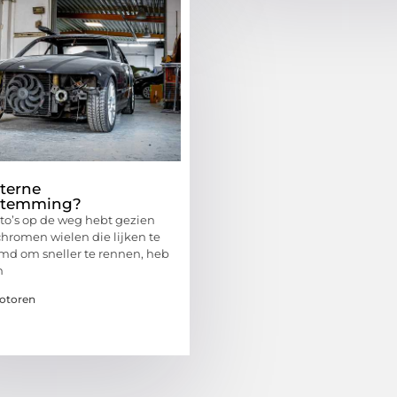
xterne
stemming?
uto’s op de weg hebt gezien
hromen wielen die lijken te
emd om sneller te rennen, heb
n
Motoren