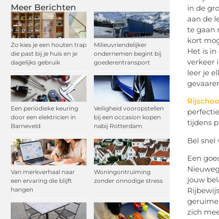
Meer Berichten
in de gro
aan de l
te gaan 
kort moge
Zo kies je een houten trap
Milieuvriendelijker
Het is i
die past bij je huis en je
ondernemen begint bij
verkeer 
dagelijks gebruik
goederentransport
leer je 
gevaarer
Rijschoo
Een periodieke keuring
Veiligheid vooropstellen
perfectie
door een elektricien in
bij een occasion kopen
tijdens 
Barneveld
nabij Rotterdam
Bel snel 
Een goed
Nieuwege
Van merkverhaal naar
Woningontruiming
jouw bel
een ervaring die blijft
zonder onnodige stress
Rijbewij
hangen
geruime 
zich mee