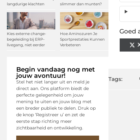
langdurige klachten
slimmer dan munten?
Goed a
Kies externe change-
Hoe Aminozuren Je
begeleiding bij ERP-
Sportprestaties Kunnen
livegang, niet eerder
Verbeteren
Begin vandaag nog met
jouw avontuur!
Tags:
Stel het niet langer uit en meld je
direct aan. Ons platform biedt de
perfecte gelegenheid om jouw
mening te uiten en jouw blog met
een breder publiek te delen. Druk op
de knop ‘Registreer u’ en zet de
eerste stap richting meer
zichtbaarheid en ontwikkeling.