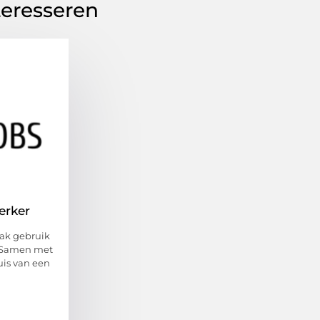
teresseren
erker
aak gebruik
! Samen met
huis van een