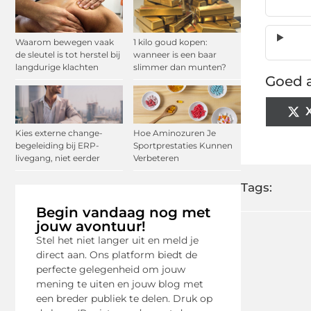
Waarom bewegen vaak
1 kilo goud kopen:
de sleutel is tot herstel bij
wanneer is een baar
langdurige klachten
slimmer dan munten?
Goed a
Kies externe change-
Hoe Aminozuren Je
begeleiding bij ERP-
Sportprestaties Kunnen
livegang, niet eerder
Verbeteren
Tags:
Begin vandaag nog met
jouw avontuur!
Stel het niet langer uit en meld je
direct aan. Ons platform biedt de
perfecte gelegenheid om jouw
mening te uiten en jouw blog met
een breder publiek te delen. Druk op