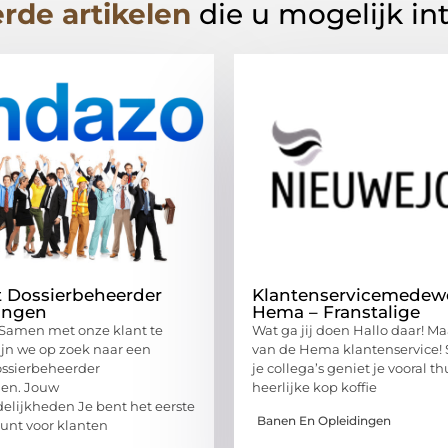
rde artikelen
die u mogelijk in
t Dossierbeheerder
Klantenservicemedew
ingen
Hema – Franstalige
 Samen met onze klant te
Wat ga jij doen Hallo daar! M
jn we op zoek naar een
van de Hema klantenservice
ossierbeheerder
je collega’s geniet je vooral t
gen. Jouw
heerlijke kop koffie
elijkheden Je bent het eerste
Banen En Opleidingen
unt voor klanten