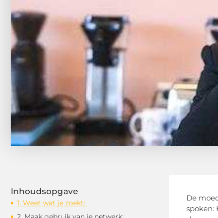
Inhoudsopgave
De moed 
1. Weet wat je zoekt:
spoken: 
2. Maak gebruik van je netwerk: