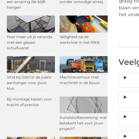
graag zo
een ervaring die blijft
zonder onnodige stress
baan ver
hangen
het vind
Haal meer uit je veranda
Veiligheid op de
met een glazen
werkvloer in het MKB
schuifwand
Veel
Vind bij JobCar de juiste
Machineverhuur met
aanhanger voor jouw
machinist in de bouw
klus
Bij montage kiezen voor
kracht of precisie
Kunststofbewerking: wat
betekent het voor jouw
project?