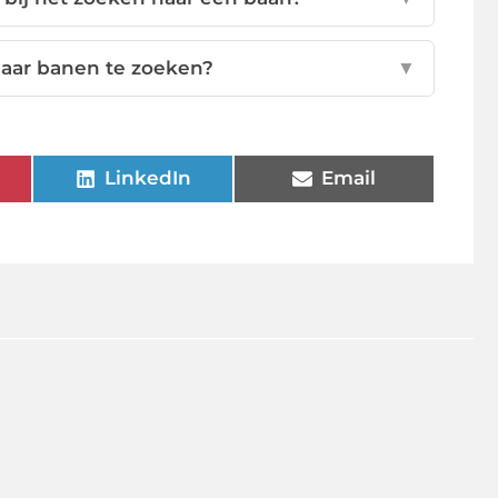
naar banen te zoeken?
▼
LinkedIn
Email