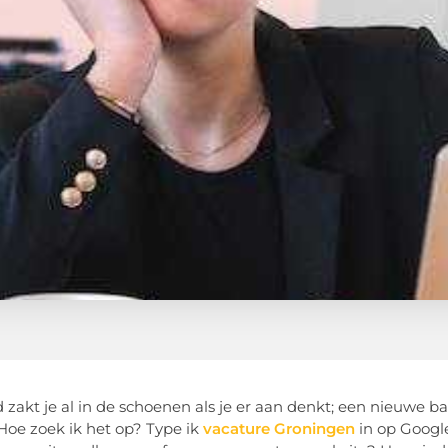
zakt je al in de schoenen als je er aan denkt; een nieuwe 
Hoe zoek ik het op? Type ik
vacature Groningen
in op Google