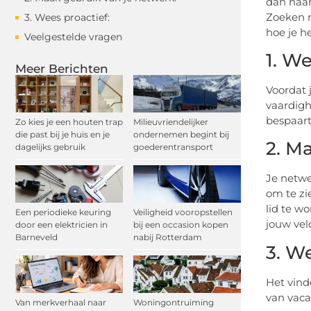
dan naar
Zoeken n
3. Wees proactief:
hoe je h
Veelgestelde vragen
1. W
Meer Berichten
Voordat 
vaardigh
bespaart
Zo kies je een houten trap
Milieuvriendelijker
die past bij je huis en je
ondernemen begint bij
2. M
dagelijks gebruik
goederentransport
Je netwe
om te zi
lid te w
Een periodieke keuring
Veiligheid vooropstellen
jouw vel
door een elektricien in
bij een occasion kopen
Barneveld
nabij Rotterdam
3. W
Het vind
van vacat
Van merkverhaal naar
Woningontruiming