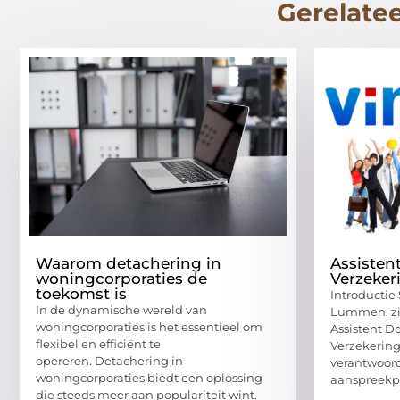
Gerelatee
Waarom detachering in
Assisten
woningcorporaties de
Verzeker
toekomst is
Introductie
In de dynamische wereld van
Lummen, zi
woningcorporaties is het essentieel om
Assistent D
flexibel en efficiënt te
Verzekerin
opereren. Detachering in
verantwoord
woningcorporaties biedt een oplossing
aanspreekp
die steeds meer aan populariteit wint.