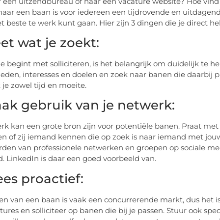
 een uitzendbureau of naar een vacature website? Hoe vind i
aar een baan is voor iedereen een tijdrovende en uitdagende t
et beste te werk kunt gaan. Hier zijn 3 dingen die je direct h
eet wat je zoekt:
je begint met solliciteren, is het belangrijk om duidelijk te 
eden, interesses en doelen en zoek naar banen die daarbij p
 je zowel tijd en moeite.
aak gebruik van je netwerk:
rk kan een grote bron zijn voor potentiële banen. Praat met 
en of zij iemand kennen die op zoek is naar iemand met jo
orden van professionele netwerken en groepen op sociale me
d. LinkedIn is daar een goed voorbeeld van.
ees proactief:
en van een baan is vaak een concurrerende markt, dus het is b
ures en solliciteer op banen die bij je passen. Stuur ook spec