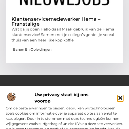
Klantenservicemedewerker Hema –
Franstalige
Wat ga jij doen Hallo daar! Maak gebruik van de Hema
klantenservice! Samen met je collega’s geniet je vooral
thuis van een heerlijke kop koffie
Banen En Opleidingen
Uw privacy staat bij ons
Over Passievoorinternet
voorop
Jouw bron voor frisse ideeën en handige tips
Laat je inspireren door een gevarieerde selectie aan blogs en
Om de beste ervaringen te bieden, gebruiken wij technologieën
artikelen vol praktische adviezen, slimme inzichten en
zoals cookies om informatie over je apparaat op te slaan en/of te
motiverende verhalen die je dagelijks leven nét dat beetje
raadplegen. Door in te stemmen met deze technologieën kunnen
makkelijker en leuker maken.
wij gegevens zoals surfgedrag of unieke ID's op deze site verwerken.
Als je geen toestemming geeft of uw toestemming intrekt, kan dit