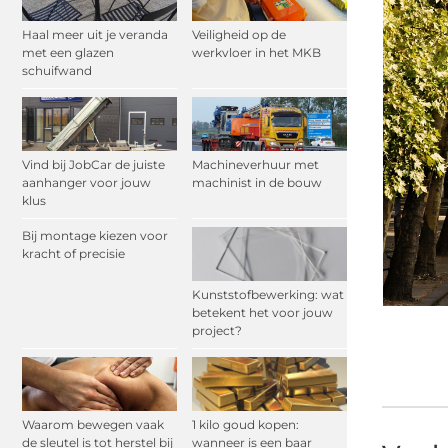
Haal meer uit je veranda
Veiligheid op de
met een glazen
werkvloer in het MKB
schuifwand
Vind bij JobCar de juiste
Machineverhuur met
aanhanger voor jouw
machinist in de bouw
klus
Bij montage kiezen voor
kracht of precisie
Kunststofbewerking: wat
betekent het voor jouw
project?
Waarom bewegen vaak
1 kilo goud kopen:
de sleutel is tot herstel bij
wanneer is een baar