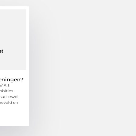
feningen?
? Als
mbities
 succesvol
neveld en