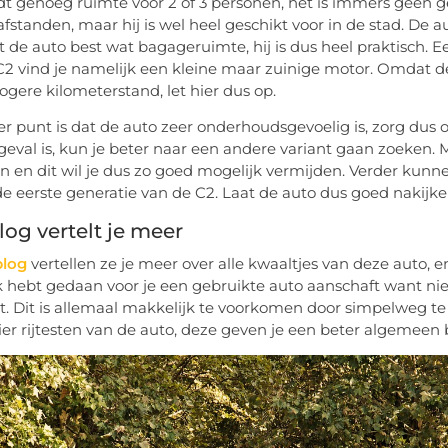
dt genoeg ruimte voor 2 of 3 personen, het is immers geen ge
afstanden, maar hij is wel heel geschikt voor in de stad. De a
t de auto best wat bagageruimte, hij is dus heel praktisch. 
C2 vind je namelijk een kleine maar zuinige motor. Omdat de 
hogere kilometerstand, let hier dus op.
r punt is dat de auto zeer onderhoudsgevoelig is, zorg dus o
 geval is, kun je beter naar een andere variant gaan zoeken.
n en dit wil je dus zo goed mogelijk vermijden. Verder kunnen
 de eerste generatie van de C2. Laat de auto dus goed nakijk
og vertelt je meer
blog
vertellen ze je meer over alle kwaaltjes van deze auto, en
 hebt gedaan voor je een gebruikte auto aanschaft want ni
. Dit is allemaal makkelijk te voorkomen door simpelweg te
hier rijtesten van de auto, deze geven je een beter algemeen 