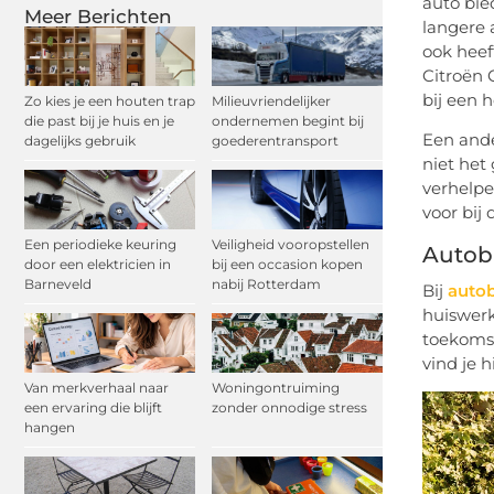
auto bie
Meer Berichten
langere 
ook heef
Citroën 
bij een 
Zo kies je een houten trap
Milieuvriendelijker
die past bij je huis en je
ondernemen begint bij
Een ande
dagelijks gebruik
goederentransport
niet het
verhelpe
voor bij
Een periodieke keuring
Veiligheid vooropstellen
Autobl
door een elektricien in
bij een occasion kopen
Barneveld
nabij Rotterdam
Bij
auto
huiswerk
toekomst
vind je 
Van merkverhaal naar
Woningontruiming
een ervaring die blijft
zonder onnodige stress
hangen