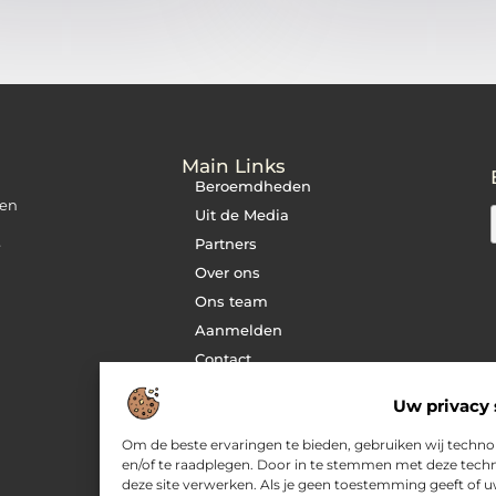
Main Links
Beroemdheden
 en
Uit de Media
Partners
e
Over ons
Ons team
Aanmelden
Contact
Cookiebeleid (EU)
Uw privacy 
Website index
Om de beste ervaringen te bieden, gebruiken wij technol
Goedkope
linkbuilding: slimme
en/of te raadplegen. Door in te stemmen met deze techn
strategie zonder
kwaliteitsverlies
deze site verwerken. Als je geen toestemming geeft of 