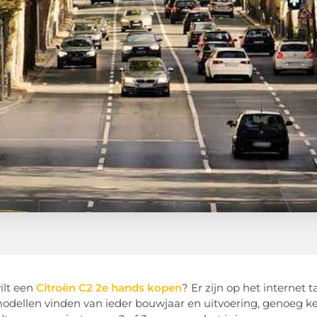
wilt een
Citroën C2 2e hands kopen
? Er zijn op het internet 
odellen vinden van ieder bouwjaar en uitvoering, genoeg ke